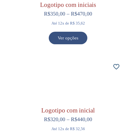
Logotipo com iniciais
Faixa
R$
350,00
–
R$
470,00
de
Até 12x de R$ 35,62
preço:
R$350,00
Ver opções
Este
através
produto
R$470,00
tem
várias
variantes.
As
opções
podem
ser
escolhidas
Logotipo com inicial
na
Faixa
R$
320,00
–
R$
440,00
página
de
Até 12x de R$ 32,56
do