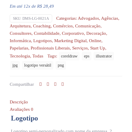
Em até 12x de R$ 28,49
Categorias:
Advogados
,
Agências
,
SKU:
DMS-LG-0021A
Arquitetura
,
Coaching
,
Comércios
,
Comunicação
,
Consultores
,
Contabilidade
,
Corporativo
,
Decoração
,
Informática
,
Logotipos
,
Marketing Digital
,
Online
,
Papelarias
,
Profissionais Liberais
,
Serviços
,
Start Up
,
Tecnologia
,
Todas
Tags:
coreldraw
eps
illustrator
jpg
logotipo versátil
png
Compartilhar
Descrição
Avaliações
0
Logotipo
Logotipo semi-personalizado com nome da empresa. 2