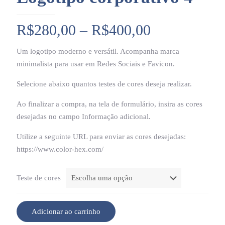
Faixa
R$
280,00
–
R$
400,00
de
Um logotipo moderno e versátil. Acompanha marca
preço:
minimalista para usar em Redes Sociais e Favicon.
R$280,00
Selecione abaixo quantos testes de cores deseja realizar.
através
R$400,00
Ao finalizar a compra, na tela de formulário, insira as cores
desejadas no campo Informação adicional.
Utilize a seguinte URL para enviar as cores desejadas:
https://www.color-hex.com/
Teste de cores
Adicionar ao carrinho