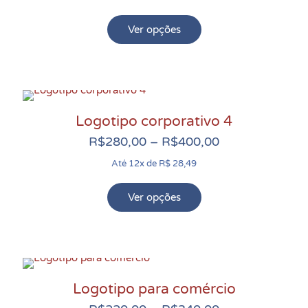
preço:
R$250,00
Ver opções
Este
através
produto
R$370,00
tem
várias
variantes.
Logotipo corporativo 4
As
Faixa
opções
R$
280,00
–
R$
400,00
de
podem
Até 12x de R$ 28,49
preço:
ser
R$280,00
escolhidas
Ver opções
Este
através
na
produto
R$400,00
página
tem
do
várias
produto
variantes.
Logotipo para comércio
As
opções