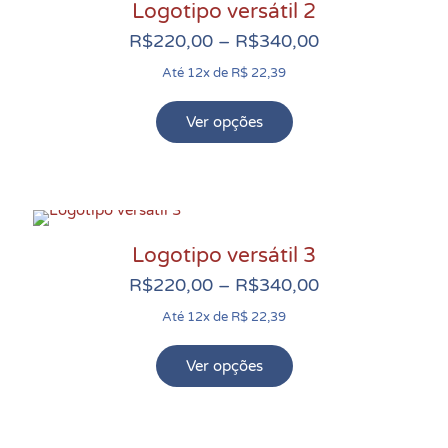
Logotipo versátil 2
As
Faixa
opções
R$
220,00
–
R$
340,00
de
podem
Até 12x de R$ 22,39
preço:
ser
R$220,00
escolhidas
Ver opções
Este
através
na
produto
R$340,00
página
tem
do
várias
produto
variantes.
Logotipo versátil 3
As
Faixa
opções
R$
220,00
–
R$
340,00
de
podem
Até 12x de R$ 22,39
preço:
ser
R$220,00
escolhidas
Ver opções
Este
através
na
produto
R$340,00
página
tem
do