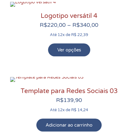
várias
produto
variantes.
Logotipo versátil 4
As
Faixa
opções
R$
220,00
–
R$
340,00
de
podem
Até 12x de R$ 22,39
preço:
ser
R$220,00
escolhidas
Ver opções
Este
através
na
produto
R$340,00
página
tem
do
várias
produto
variantes.
Template para Redes Sociais 03
As
opções
R$
139,90
podem
Até 12x de R$ 14,24
ser
escolhidas
Adicionar ao carrinho
na
página