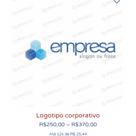
Logotipo corporativo
Faixa
R$
250,00
–
R$
370,00
de
Até 12x de R$ 25,44