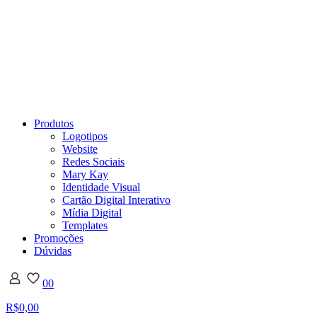
Produtos
Logotipos
Website
Redes Sociais
Mary Kay
Identidade Visual
Cartão Digital Interativo
Mídia Digital
Templates
Promoções
Dúvidas
0
0
R$0,00