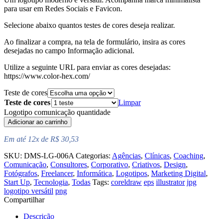
para usar em Redes Sociais e Favicon.
Selecione abaixo quantos testes de cores deseja realizar.
Ao finalizar a compra, na tela de formulário, insira as cores
desejadas no campo Informação adicional.
Utilize a seguinte URL para enviar as cores desejadas:
https://www.color-hex.com/
Teste de cores
Teste de cores
Limpar
Logotipo comunicação quantidade
Adicionar ao carrinho
Em até 12x de R$ 30,53
SKU:
DMS-LG-006A
Categorias:
Agências
,
Clínicas
,
Coaching
,
Comunicação
,
Consultores
,
Corporativo
,
Criativos
,
Design
,
Fotógrafos
,
Freelancer
,
Informática
,
Logotipos
,
Marketing Digital
,
Start Up
,
Tecnologia
,
Todas
Tags:
coreldraw
eps
illustrator
jpg
logotipo versátil
png
Compartilhar
Descrição