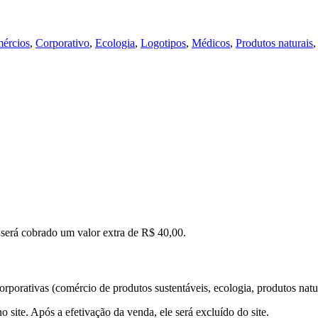
ércios
,
Corporativo
,
Ecologia
,
Logotipos
,
Médicos
,
Produtos naturais
, será cobrado um valor extra de R$ 40,00.
rporativas (comércio de produtos sustentáveis, ecologia, produtos natura
o site. Após a efetivação da venda, ele será excluído do site.