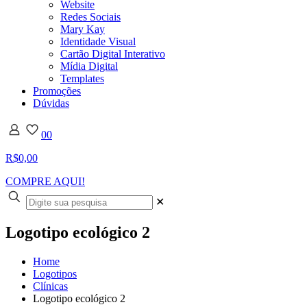
Website
Redes Sociais
Mary Kay
Identidade Visual
Cartão Digital Interativo
Mídia Digital
Templates
Promoções
Dúvidas
0
0
R$0,00
COMPRE AQUI!
✕
Logotipo ecológico 2
Home
Logotipos
Clínicas
Logotipo ecológico 2