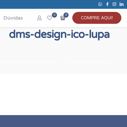
0
0
Dúvidas
COMPRE AQUI!
dms-design-ico-lupa
DMS Design Store Creations
dms-design-ico-lupa