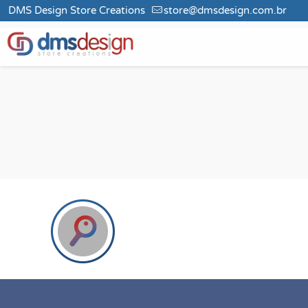
DMS Design Store Creations
store@dmsdesign.com.br