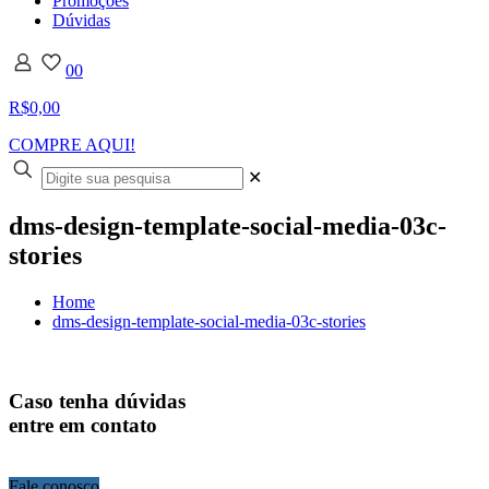
Promoções
Dúvidas
0
0
R$0,00
COMPRE AQUI!
✕
dms-design-template-social-media-03c-
stories
Home
dms-design-template-social-media-03c-stories
Caso tenha dúvidas
entre em contato
Fale conosco