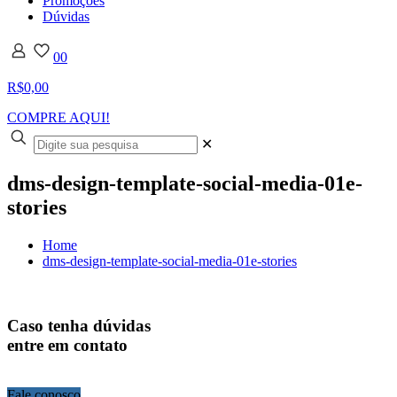
Promoções
Dúvidas
0
0
R$0,00
COMPRE AQUI!
✕
dms-design-template-social-media-01e-
stories
Home
dms-design-template-social-media-01e-stories
Caso tenha dúvidas
entre em contato
Fale conosco