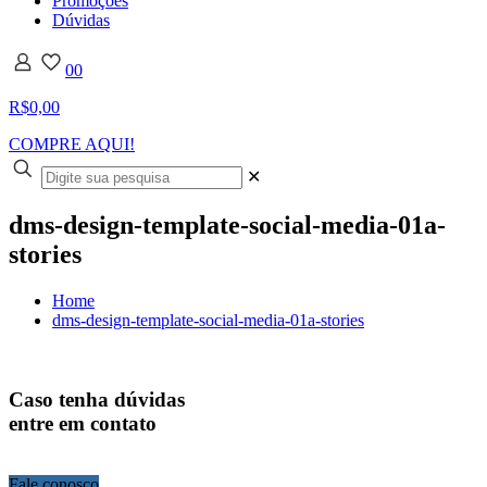
Promoções
Dúvidas
0
0
R$0,00
COMPRE AQUI!
✕
dms-design-template-social-media-01a-
stories
Home
dms-design-template-social-media-01a-stories
Caso tenha dúvidas
entre em contato
Fale conosco