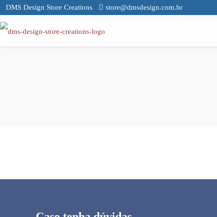
DMS Design Store Creations
store@dmsdesign.com.br
Caso tenha dúvidas