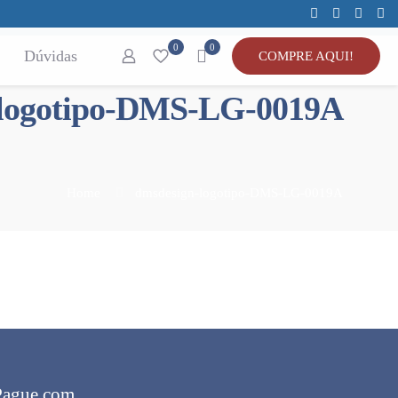
0
0
Dúvidas
COMPRE AQUI!
-logotipo-DMS-LG-0019A
Home
dmsdesign-logotipo-DMS-LG-0019A
Pague com