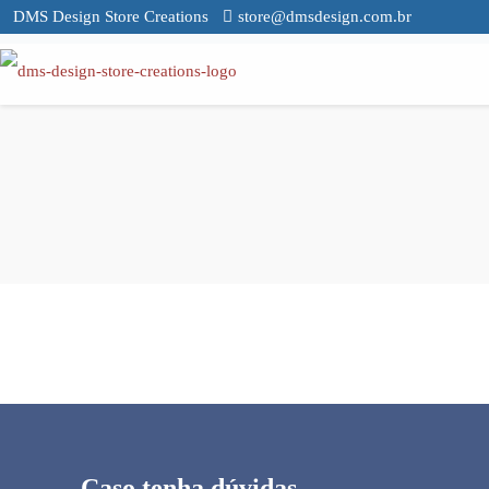
DMS Design Store Creations
store@dmsdesign.com.br
Caso tenha dúvidas