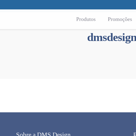
Produtos
Promoções
dmsdesig
Sobre a DMS Design