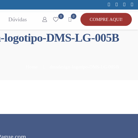
0
0
Dúvidas
COMPRE AQUI!
n-logotipo-DMS-LG-005B
Home
dmsdesign-logotipo-DMS-LG-005B
Pague com